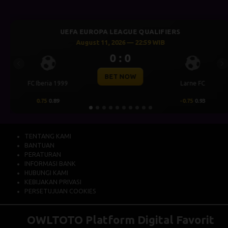
E QUALIFIERS
UEFA CHAMPIONS LEAGU
— 22:59 WIB
August 11, 2026 — 
0 : 0
Previous
Ne
OW
BET NOW
Larne FC
Bodo Glimt
-0.75
0.93
0.75
0.77
TENTANG KAMI
BANTUAN
PERATURAN
INFORMASI BANK
HUBUNGI KAMI
KEBIJAKAN PRIVASI
PERSETUJUAN COOKIES
OWLTOTO Platform Digital Favorit